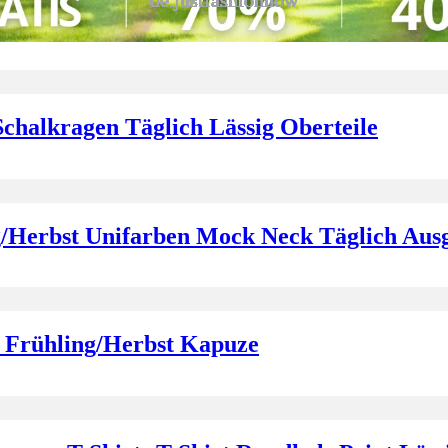
leid Täglich Lässig Maxikleid T-Shirt-Kl
alkragen Täglich Lässig Oberteile
/Herbst Unifarben Mock Neck Täglich Ausg
 Frühling/Herbst Kapuze